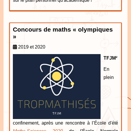
sur le plan personnel qu'académique !
Concours de maths « olympiques
»
2019 et 2020
TFJM²
En
plein
confinement, après une rencontre à l’École d'été