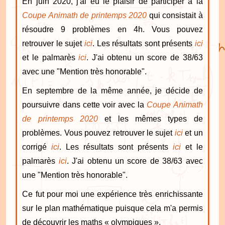
En juin 2020, j'ai eu le plaisir de participer à la
Coupe Animath de printemps 2020
qui consistait à
résoudre 9 problèmes en 4h. Vous pouvez
retrouver le sujet
ici
. Les résultats sont présents
ici
et le palmarès
ici
. J'ai obtenu un score de 38/63
avec une "Mention très honorable".
En septembre de la même année, je décide de
poursuivre dans cette voir avec la
Coupe Animath
de printemps 2020
et les mêmes types de
problèmes. Vous pouvez retrouver le sujet
ici
et un
corrigé
ici
. Les résultats sont présents
ici
et le
palmarès
ici
. J'ai obtenu un score de 38/63 avec
une "Mention très honorable".
Ce fut pour moi une expérience très enrichissante
sur le plan mathématique puisque cela m'a permis
de découvrir les maths « olympiques ».