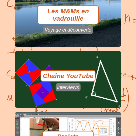
Les M&Ms en
vadrouille
Voyage et découverte
Chaîne YouTube
Interviews